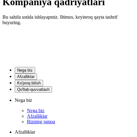
Kompaniya qadriyatlari
Bu sahifa ustida ishlayapmiz. Iltimos, keyinroq qayta tashrif
buyuring.
Nega biz
Afzalliklar
Ko'proq bilish
Qo'llab-quvvatlash
Nega biz
Nega biz
Afzalliklar
Bizning jamoa
Afzalliklar