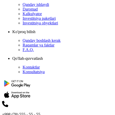
Qanday ishlaydi
Daromad
Kalkulyator
Investitsiya paketlari
Investitsiya obyektlari
Ko'proq bilish
Qanday boshlash kerak
Raqamlar va faktlar
F.A.Q.
Qo'llab-quvvatlash
Kontaktlar
Konsultatsiya
+998 (78) 555 - 55 - 55