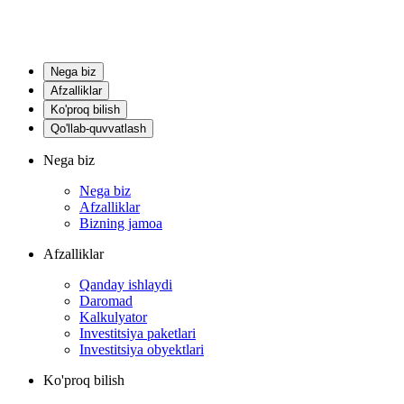
Nega biz
Afzalliklar
Ko'proq bilish
Qo'llab-quvvatlash
Nega biz
Nega biz
Afzalliklar
Bizning jamoa
Afzalliklar
Qanday ishlaydi
Daromad
Kalkulyator
Investitsiya paketlari
Investitsiya obyektlari
Ko'proq bilish