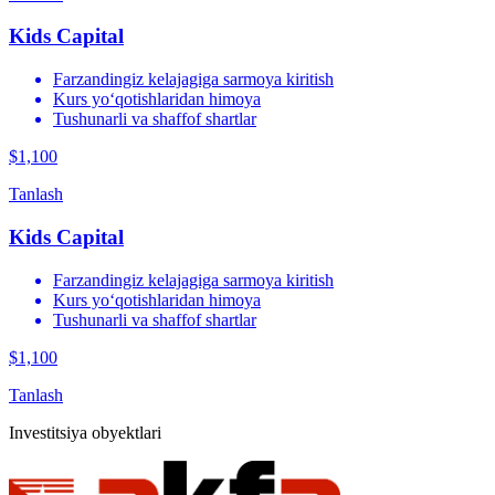
Kids Capital
Farzandingiz kelajagiga sarmoya kiritish
Kurs yo‘qotishlaridan himoya
Tushunarli va shaffof shartlar
$1,100
Tanlash
Kids Capital
Farzandingiz kelajagiga sarmoya kiritish
Kurs yo‘qotishlaridan himoya
Tushunarli va shaffof shartlar
$1,100
Tanlash
Investitsiya obyektlari