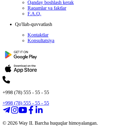
Qanday boshlash kerak
Raqamlar va faktlar
F.A.Q.
Qo'llab-quvvatlash
Kontaktlar
Konsultatsiya
+998 (78) 555 - 55 - 55
+998 (78) 555 - 55 - 55
©
2026
Way II. Barcha huquqlar himoyalangan.