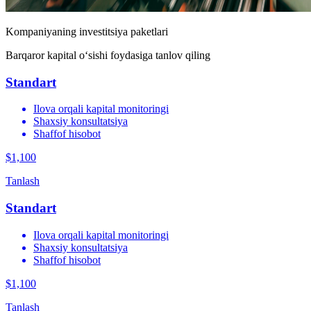
Kompaniyaning investitsiya paketlari
Barqaror kapital o‘sishi foydasiga tanlov qiling
Standart
Ilova orqali kapital monitoringi
Shaxsiy konsultatsiya
Shaffof hisobot
$1,100
Tanlash
Standart
Ilova orqali kapital monitoringi
Shaxsiy konsultatsiya
Shaffof hisobot
$1,100
Tanlash