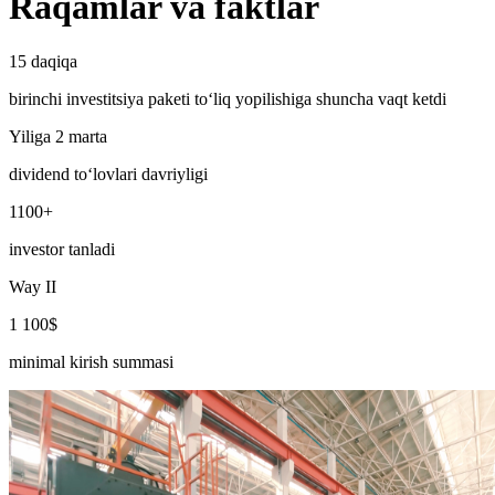
Raqamlar va faktlar
15 daqiqa
birinchi investitsiya paketi to‘liq yopilishiga shuncha vaqt ketdi
Yiliga 2 marta
dividend to‘lovlari davriyligi
1100+
investor tanladi
Way II
1 100$
minimal kirish summasi