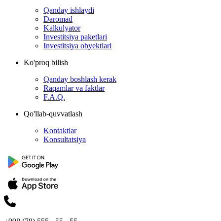
Qanday ishlaydi
Daromad
Kalkulyator
Investitsiya paketlari
Investitsiya obyektlari
Ko'proq bilish
Qanday boshlash kerak
Raqamlar va faktlar
F.A.Q.
Qo'llab-quvvatlash
Kontaktlar
Konsultatsiya