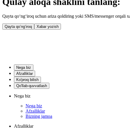
Qulay aloqa shaklini tanlang:
Qayta qo‘ng‘iroq uchun ariza qoldiring yoki SMS/messenger orqali xa
Qayta qo‘ng‘iroq
Xabar yozish
Nega biz
Afzalliklar
Ko'proq bilish
Qo'llab-quvvatlash
Nega biz
Nega biz
Afzalliklar
Bizning jamoa
Afzalliklar