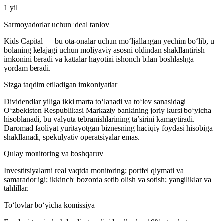
1 yil
Sarmoyadorlar uchun ideal tanlov
Kids Capital — bu ota-onalar uchun mo‘ljallangan yechim bo‘lib, u
bolaning kelajagi uchun moliyaviy asosni oldindan shakllantirish
imkonini beradi va kattalar hayotini ishonch bilan boshlashga
yordam beradi.
Sizga taqdim etiladigan imkoniyatlar
Dividendlar yiliga ikki marta to‘lanadi va to‘lov sanasidagi
O‘zbekiston Respublikasi Markaziy bankining joriy kursi bo‘yicha
hisoblanadi, bu valyuta tebranishlarining ta’sirini kamaytiradi.
Daromad faoliyat yuritayotgan biznesning haqiqiy foydasi hisobiga
shakllanadi, spekulyativ operatsiyalar emas.
Qulay monitoring va boshqaruv
Investitsiyalarni real vaqtda monitoring; portfel qiymati va
samaradorligi; ikkinchi bozorda sotib olish va sotish; yangiliklar va
tahlillar.
To‘lovlar bo‘yicha komissiya