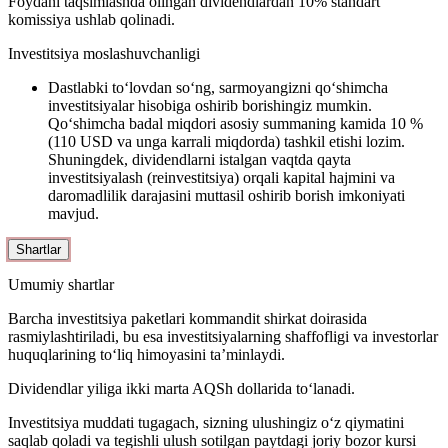
Foydani taqsimlashda olingan dividendlardan 10% standart
komissiya ushlab qolinadi.
Investitsiya moslashuvchanligi
Dastlabki to‘lovdan so‘ng, sarmoyangizni qo‘shimcha
investitsiyalar hisobiga oshirib borishingiz mumkin.
Qo‘shimcha badal miqdori asosiy summaning kamida 10 %
(110 USD va unga karrali miqdorda) tashkil etishi lozim.
Shuningdek, dividendlarni istalgan vaqtda qayta
investitsiyalash (reinvestitsiya) orqali kapital hajmini va
daromadlilik darajasini muttasil oshirib borish imkoniyati
mavjud.
Shartlar
Umumiy shartlar
Barcha investitsiya paketlari kommandit shirkat doirasida
rasmiylashtiriladi, bu esa investitsiyalarning shaffofligi va investorlar
huquqlarining to‘liq himoyasini ta’minlaydi.
Dividendlar yiliga ikki marta AQSh dollarida to‘lanadi.
Investitsiya muddati tugagach, sizning ulushingiz o‘z qiymatini
saqlab qoladi va tegishli ulush sotilgan paytdagi joriy bozor kursi