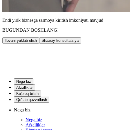
Endi yirik biznesga sarmoya kiritish imkoniyati mavjud
BUGUNDAN BOSHLANG!
Ilovani yuklab olish
Shaxsiy konsultatsiya
Nega biz
Afzalliklar
Ko'proq bilish
Qo'llab-quvvatlash
Nega biz
Nega biz
Afzalliklar