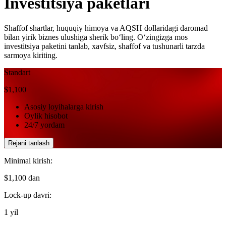
Investitsiya paketlari
Shaffof shartlar, huquqiy himoya va AQSH dollaridagi daromad
bilan yirik biznes ulushiga sherik bo‘ling.
O‘zingizga mos
investitsiya paketini tanlab, xavfsiz, shaffof va tushunarli tarzda
sarmoya kiriting.
Standart
$1,100
Asosiy loyihalarga kirish
Oylik hisobot
24/7 yordam
Rejani tanlash
Minimal kirish:
$1,100 dan
Lock-up davri:
1 yil