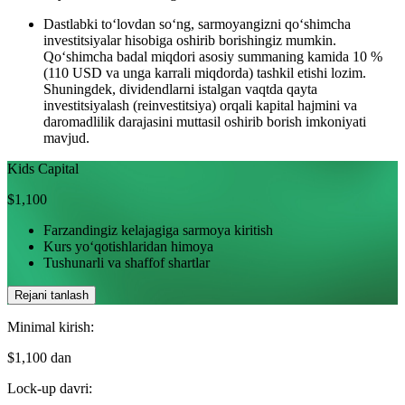
Dastlabki to‘lovdan so‘ng, sarmoyangizni qo‘shimcha
investitsiyalar hisobiga oshirib borishingiz mumkin.
Qo‘shimcha badal miqdori asosiy summaning kamida 10 %
(110 USD va unga karrali miqdorda) tashkil etishi lozim.
Shuningdek, dividendlarni istalgan vaqtda qayta
investitsiyalash (reinvestitsiya) orqali kapital hajmini va
daromadlilik darajasini muttasil oshirib borish imkoniyati
mavjud.
Kids Capital
$1,100
Farzandingiz kelajagiga sarmoya kiritish
Kurs yo‘qotishlaridan himoya
Tushunarli va shaffof shartlar
Rejani tanlash
Minimal kirish:
$1,100 dan
Lock-up davri: