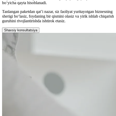
bo‘yicha qayta hisoblanadi.
Tanlangan paketdan qat’i nazar, siz faoliyat yuritayotgan biznesning
sherigi bo‘lasiz, foydaning bir qismini olasiz va yirik ishlab chiqarish
guruhini rivojlantirishda ishtirok etasiz.
Shaxsiy konsultatsiya