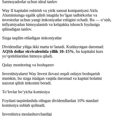
Sarmoyadorlar uchun ideal tanlov
Way II kapitalni oshirish va yirik sanoat kompaniyasi Akfa
Aluminiumga egalik qilish istagida bo‘lgan tadbirkorlar va
investorlar uchun yangi imkoniyatlar eshigini ochadi. Bu — o‘sish,
inflyatsiyadan himoyalanish va kelajakka ishonch foydasiga
qilinadigan tanlov.
Sizga taqdim etiladigan imkoniyatlar
Dividendlar yiliga ikki marta to‘lanadi. Kutilayotgan daromad:
AQSh dollar ekvivalentida yillik 10–15%
, bu kapitalni kurs
yo‘qotishlaridan himoya qiladi.
Qulay monitoring va boshqaruv
Investitsiyalarni Way Invest ilovasi orqali onlayn boshqarish
mumkin, bu sizga istalgan vaqtda daromad va kapital holatini
nazorat qilish imkonini beradi.
To‘lovlar bo‘yicha komissiya
Foydani taqsimlashda olingan dividendlardan 10% standart
komissiya ushlab qolinadi.
Investitsiya moslashuvchanligi