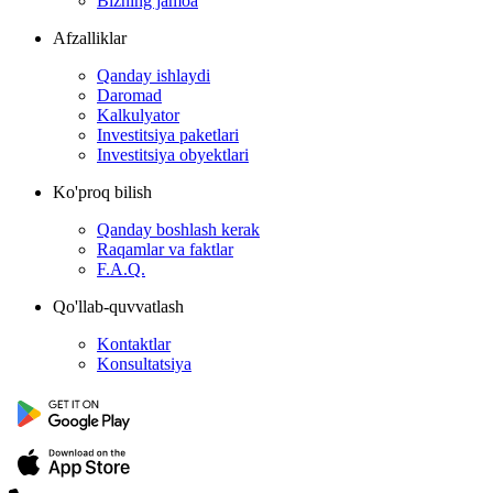
Bizning jamoa
Afzalliklar
Qanday ishlaydi
Daromad
Kalkulyator
Investitsiya paketlari
Investitsiya obyektlari
Ko'proq bilish
Qanday boshlash kerak
Raqamlar va faktlar
F.A.Q.
Qo'llab-quvvatlash
Kontaktlar
Konsultatsiya