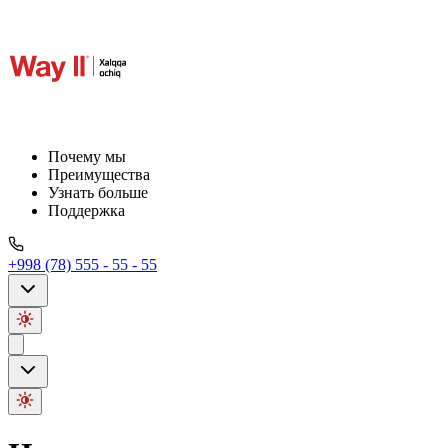
Почему мы
Преимущества
Узнать больше
Поддержка
+998 (78) 555 - 55 - 55