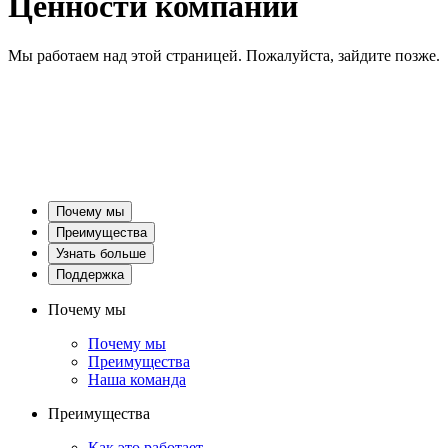
Ценности компании
Мы работаем над этой страницей. Пожалуйста, зайдите позже.
Почему мы
Преимущества
Узнать больше
Поддержка
Почему мы
Почему мы
Преимущества
Наша команда
Преимущества
Как это работает