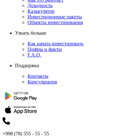
Доходность
Калькулятор
Инвестиционные пакеты
Объекты инвестирования
Узнать больше
Как начать инвестировать
Цифры и факты
F.A.Q.
Поддержка
Контакты
Консультация
+998 (78) 555 - 55 - 55