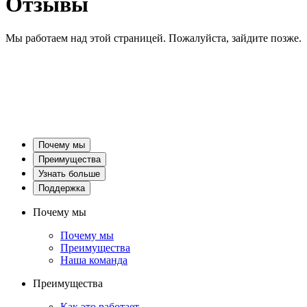
Отзывы
Мы работаем над этой страницей. Пожалуйста, зайдите позже.
Почему мы
Преимущества
Узнать больше
Поддержка
Почему мы
Почему мы
Преимущества
Наша команда
Преимущества
Как это работает